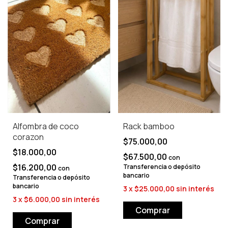
Alfombra de coco
Rack bamboo
corazon
$75.000,00
$18.000,00
$67.500,00
con
$16.200,00
Transferencia o depósito
con
bancario
Transferencia o depósito
bancario
3
x
$25.000,00
sin interés
3
x
$6.000,00
sin interés