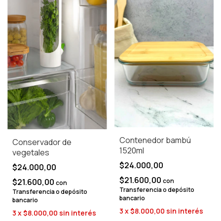
Contenedor bambú
Conservador de
1520ml
vegetales
$24.000,00
$24.000,00
$21.600,00
$21.600,00
con
con
Transferencia o depósito
Transferencia o depósito
bancario
bancario
3
x
$8.000,00
sin interés
3
x
$8.000,00
sin interés