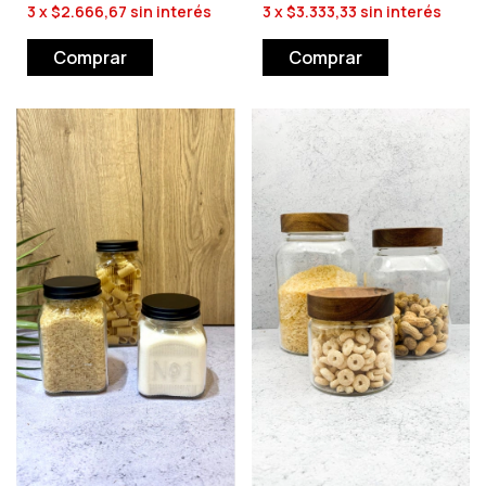
3
x
$2.666,67
sin interés
3
x
$3.333,33
sin interés