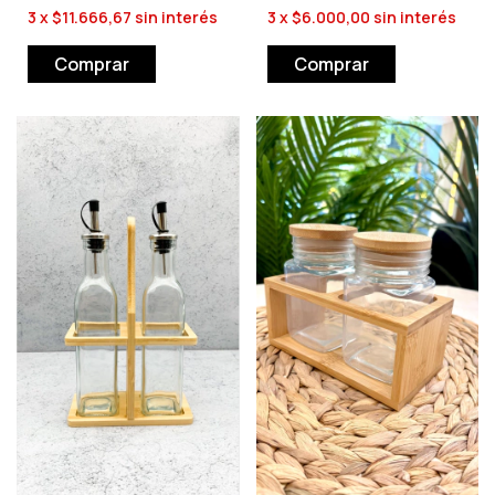
3
x
$11.666,67
sin interés
3
x
$6.000,00
sin interés