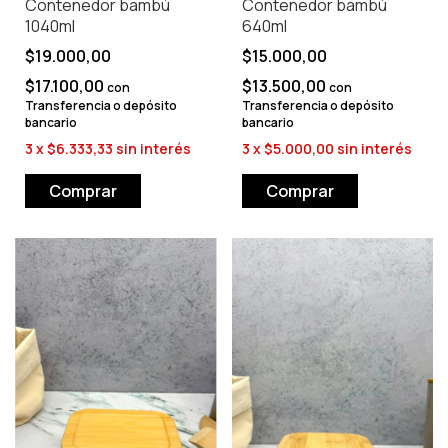
Contenedor bambú
Contenedor bambú
1040ml
640ml
$19.000,00
$15.000,00
$17.100,00
$13.500,00
con
con
Transferencia o depósito
Transferencia o depósito
bancario
bancario
3
x
$6.333,33
sin interés
3
x
$5.000,00
sin interés